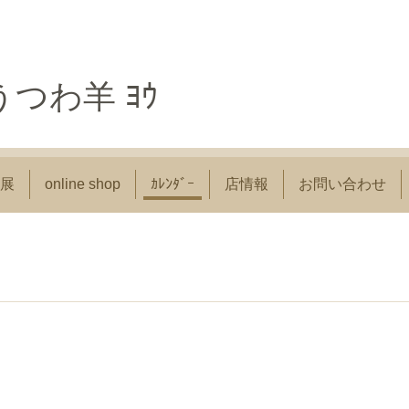
つわ羊 ﾖｳ
展
online shop
ｶﾚﾝﾀﾞｰ
店情報
お問い合わせ