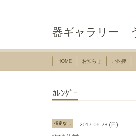
器ギャラリー う
HOME
お知らせ
ご挨拶
ｶﾚﾝﾀﾞｰ
指定なし
2017-05-28 (日)