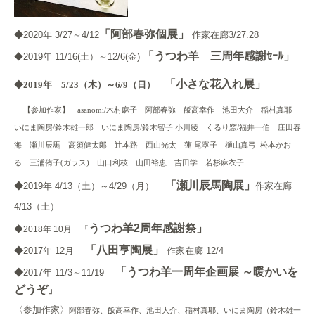
「阿部春弥個展」
◆
2020年 3/27～4/12
作家在廊3/27.28
「うつわ羊 三周年感謝ｾｰﾙ」
◆
2019年 11/16(土）～12/6(金)
「小さな花入れ展」
◆
2019年 5/23（木）～6/9（日）
【参加作家】 asanomi/木村麻子 阿部春弥 飯高幸作 池田大介 稲村真耶
いにま陶房/鈴木雄一郎
いにま陶房/鈴木智子 小川綾 くるり窯/福井一伯 庄田春
海 瀬川辰馬 高須健太郎 辻本路 西山光太 蓮 尾寧子 樋山真弓
松本かお
る 三浦侑子(ガラス) 山口利枝 山田裕恵 吉田学 若杉麻衣子
「瀬川辰馬陶展」
◆
2019年 4/13（土）～4/29（月）
作家在廊
4/13（土）
うつわ羊2周年感謝祭」
◆
2018年 10月 「
「八田亨陶展」
◆
2017年 12月
作家在廊
12/4
「
うつわ羊一周年企画展 ～暖かいを
◆
2017年 11/3～11/19
どうぞ
」
〈参加作家〉
阿部春弥、飯高幸作、池田大介、稲村真耶、いにま陶房（鈴木雄一