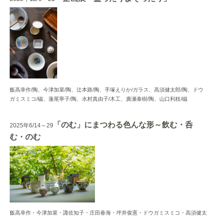
飯高幸作/陶、今津加菜/陶、辻本路/陶、手塚えりか/ガラス、高須健太郎/陶、ドウ
ガミスミコ/磁、蓮尾寧子/陶、水村真由子/木工、廣瀬泰樹/陶、山口利枝/磁
「のむ」にまつわる色んな形～飲む・呑
2025年6/14～29
む・のむ
飯高幸作・今津加菜・諏佐知子・庄田春海・坪井俊憲・ドウガミスミコ・高須健太