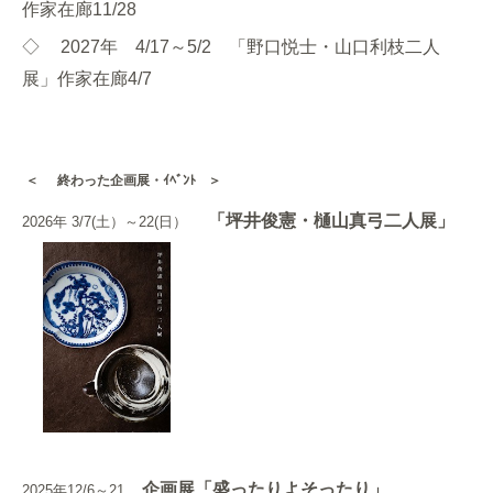
作家在廊11/28
◇
2027年 4/17～5/2 「野口悦士・山口利枝二人
展」作家在廊4/7
＜
終わった企画展・ｲﾍﾞﾝﾄ
＞
「坪井俊憲・樋山真弓二人展」
2026年 3/7(土）～22(日）
企画展「盛ったりよそったり」
2025年12/6～21