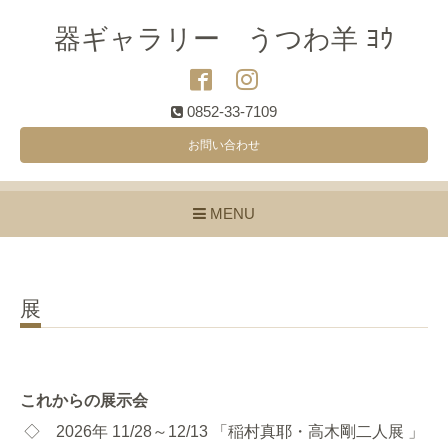
器ギャラリー うつわ羊 ﾖｳ
0852-33-7109
お問い合わせ
MENU
展
これからの展示会
◇ 2026
年 11/28～12/13
「稲村真耶・高木剛二人展 」