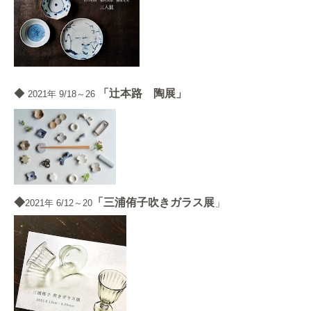
◆
「辻本路 陶展」
2021
年 9/18～26
◆
「三浦侑子吹きガラス展
」
2021年 6/12～20