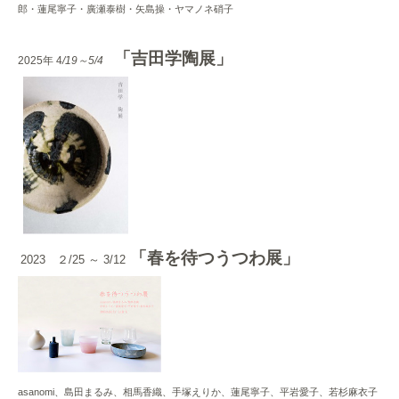
郎・蓮尾寧子・廣瀬泰樹・矢島操・ヤマノネ硝子
「吉田学陶展」
2025年 4
/19～5/4
「春を待つうつわ展」
2023 ２/25 ～ 3/12
asanomi、島田まるみ、相馬香織、手塚えりか、蓮尾寧子、平岩愛子、若杉麻衣子