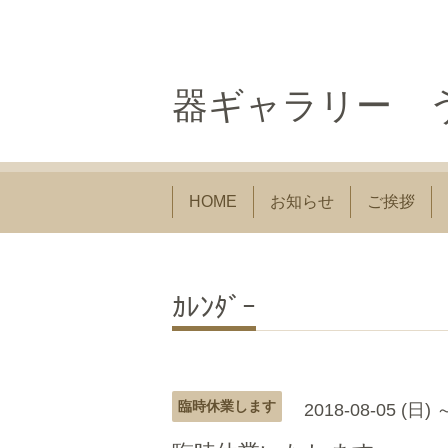
器ギャラリー う
HOME
お知らせ
ご挨拶
ｶﾚﾝﾀﾞｰ
臨時休業します
2018-08-05 (日) 