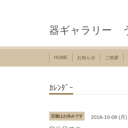
器ギャラリー う
HOME
お知らせ
ご挨拶
ｶﾚﾝﾀﾞｰ
店舗はお休みです
2018-10-08 (月)