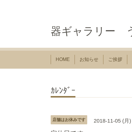
器ギャラリー う
HOME
お知らせ
ご挨拶
ｶﾚﾝﾀﾞｰ
店舗はお休みです
2018-11-05 (月)