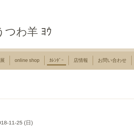
つわ羊 ﾖｳ
展
online shop
ｶﾚﾝﾀﾞｰ
店情報
お問い合わせ
018-11-25 (日)