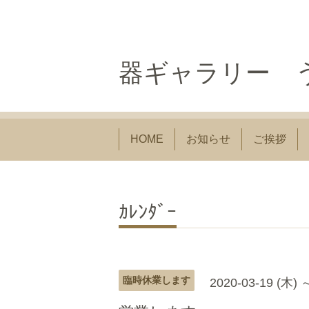
器ギャラリー う
HOME
お知らせ
ご挨拶
ｶﾚﾝﾀﾞｰ
臨時休業します
2020-03-19 (木) 