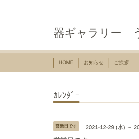
器ギャラリー う
HOME
お知らせ
ご挨拶
ｶﾚﾝﾀﾞｰ
営業日です
2021-12-29 (水) ～ 2