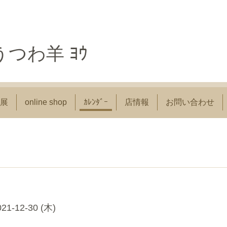
つわ羊 ﾖｳ
展
online shop
ｶﾚﾝﾀﾞｰ
店情報
お問い合わせ
021-12-30 (木)