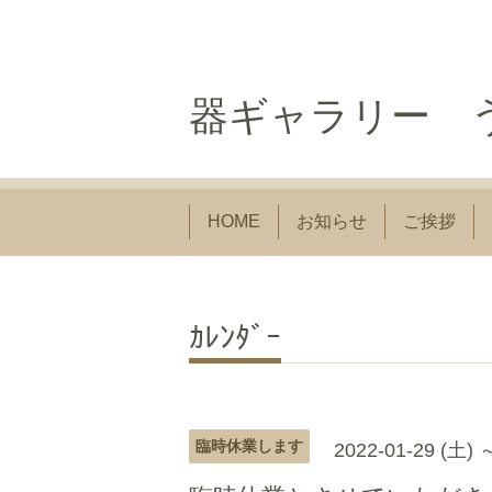
器ギャラリー う
HOME
お知らせ
ご挨拶
ｶﾚﾝﾀﾞｰ
臨時休業します
2022-01-29 (土) 