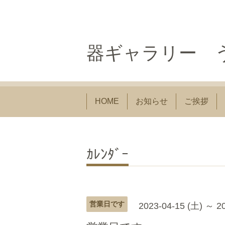
器ギャラリー う
HOME
お知らせ
ご挨拶
ｶﾚﾝﾀﾞｰ
営業日です
2023-04-15 (土) ～ 2