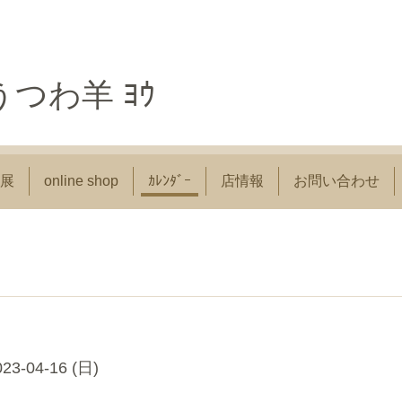
つわ羊 ﾖｳ
展
online shop
ｶﾚﾝﾀﾞｰ
店情報
お問い合わせ
023-04-16 (日)