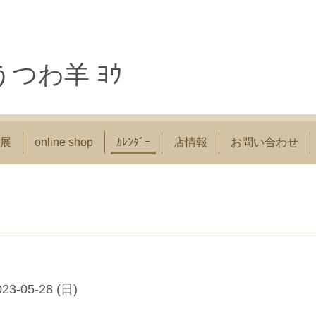
つわ羊 ﾖｳ
展
online shop
ｶﾚﾝﾀﾞｰ
店情報
お問い合わせ
023-05-28 (日)