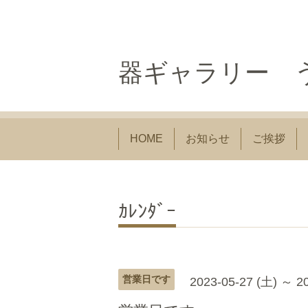
器ギャラリー う
HOME
お知らせ
ご挨拶
ｶﾚﾝﾀﾞｰ
営業日です
2023-05-27 (土) ～ 2