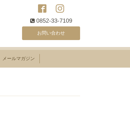
0852-33-7109
お問い合わせ
メールマガジン