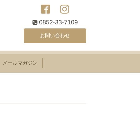
0852-33-7109
お問い合わせ
メールマガジン