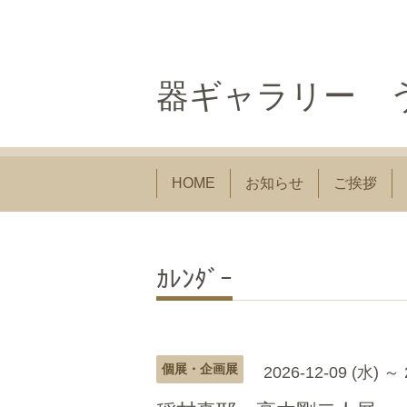
器ギャラリー う
HOME
お知らせ
ご挨拶
ｶﾚﾝﾀﾞｰ
個展・企画展
2026-12-09 (水) ～ 