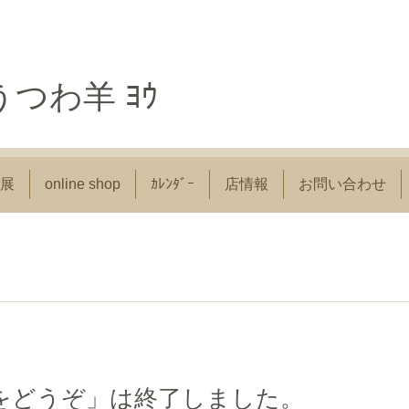
つわ羊 ﾖｳ
展
online shop
ｶﾚﾝﾀﾞｰ
店情報
お問い合わせ
をどうぞ」は終了しました。