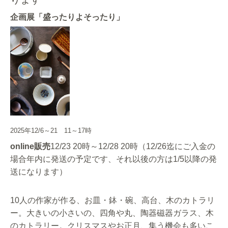
企画展「盛ったりよそったり」
2025年12/6～21 11～17時
online販売
12/23 20時～12/28 20時（12/26迄にご入金の
場合年内に発送の予定です、それ以後の方は1/5以降の発
送になります）
10人の作家が作る、お皿・鉢・碗、高台、木のカトラリ
ー。大きいの小さいの、四角や丸、陶器磁器ガラス、木
のカトラリー。クリスマスやお正月、集う機会も多いこ