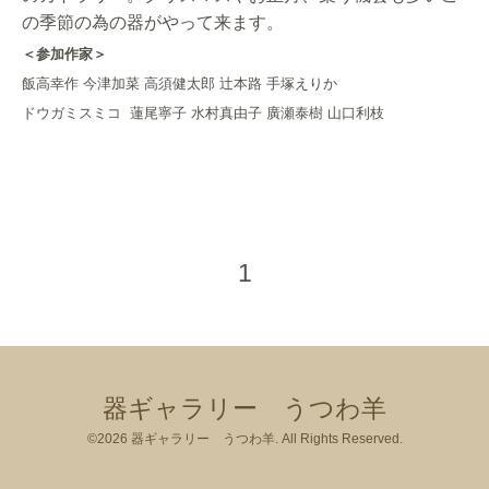
の季節の為の器がやって来ます。
＜参加作家＞
飯高幸作 今津加菜 高須健太郎 辻本路 手塚えりか
ドウガミスミコ 蓮尾寧子 水村真由子 廣瀬泰樹 山口利枝
1
器ギャラリー うつわ羊
©2026
器ギャラリー うつわ羊
. All Rights Reserved.