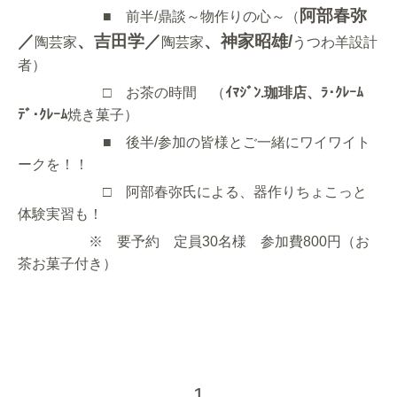
阿部春弥
■ 前半/鼎談～物作りの心～（
／
、吉田学／
、神家昭雄/
陶芸家
陶芸家
うつわ羊設計
者）
□ お茶の時間 （
ｲﾏｼﾞﾝ.珈琲店、ﾗ･ｸﾚｰﾑ
ﾃﾞ･ｸﾚｰﾑ
焼き菓子）
■ 後半/参加の皆様とご一緒にワイワイト
ークを！！
□ 阿部春弥氏による、器作りちょこっと
体験実習も！
※ 要予約 定員30名様 参加費800円（お
茶お菓子付き）
1