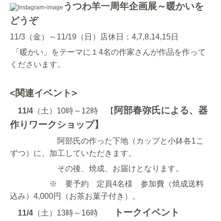
うつわ羊一周年企画展～暖かいを
どうぞ
11/3（金）～11/19（日）店休日：4,7,8,14,15日
「暖かい」をテーマに１4名の作家さんが作品を作って
くださいます。
<関連イベント>
阿部春弥氏による、器
11/4
（土）10時～12時 【
作りワークショップ】
阿部氏の作った下地（カップと小鉢各1こ
ずつ）に、加工していただきます。
その後、焼成、お届けとなります。
※ 要予約 定員4名様 参加費（焼成送料
込み）4,000円（お茶お菓子付き）。
トークイベント
11/4
（土）13時～16時