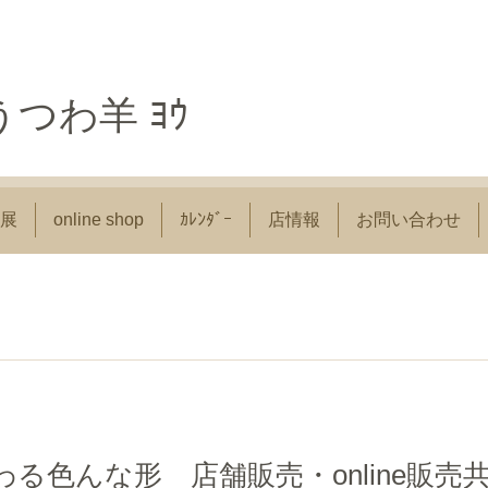
つわ羊 ﾖｳ
展
online shop
ｶﾚﾝﾀﾞｰ
店情報
お問い合わせ
る色んな形 店舗販売・online販