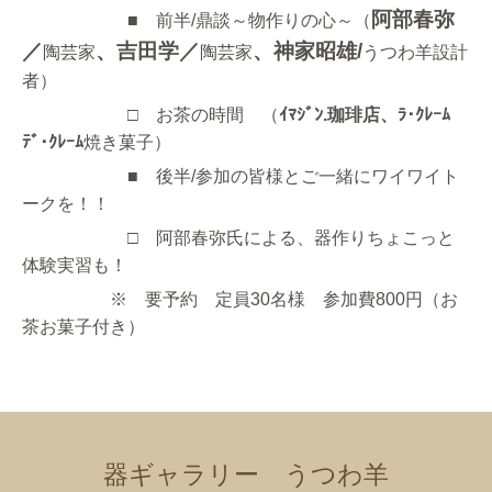
阿部春弥
■ 前半/鼎談～物作りの心～（
／
、吉田学／
、神家昭雄/
陶芸家
陶芸家
うつわ羊設計
者）
□ お茶の時間 （
ｲﾏｼﾞﾝ.珈琲店、ﾗ･ｸﾚｰﾑ
ﾃﾞ･ｸﾚｰﾑ
焼き菓子）
■ 後半/参加の皆様とご一緒にワイワイト
ークを！！
□ 阿部春弥氏による、器作りちょこっと
体験実習も！
※ 要予約 定員30名様 参加費800円（お
茶お菓子付き）
器ギャラリー うつわ羊