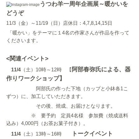
うつわ羊一周年企画展～暖かいを
どうぞ
11/3（金）～11/19（日）店休日：4,7,8,14,15日
「暖かい」をテーマに１4名の作家さんが作品を作って
くださいます。
<関連イベント>
阿部春弥氏による、器
11/4
（土）10時～12時 【
作りワークショップ】
阿部氏の作った下地（カップと小鉢各1こ
ずつ）に、加工していただきます。
その後、焼成、お届けとなります。
※ 要予約 定員4名様 参加費（焼成送料
込み）4,000円（お茶お菓子付き）。
トークイベント
11/4
（土）13時～16時