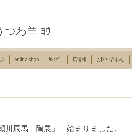
つわ羊 ﾖｳ
展
online shop
ｶﾚﾝﾀﾞｰ
店情報
お問い合わせ
）「瀬川辰馬 陶展」 始まりました。